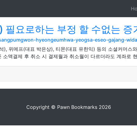
H
) 필요로하는 부정 할 수없는 증
com/sangpumgwon-hyeongeumhwa-yeogsa-eseo-gajang-wida
), 위메프(대표 박은상), 티몬(대표 유한익) 등의 소셜커머스와 
 소액결제 후 취소 시 결제월과 취소월이 다르더라도 계좌로 현
Copyright © Pawn Bookmarks 2026