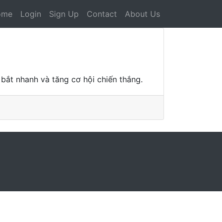
ome
Login
Sign Up
Contact
About Us
bắt nhanh và tăng cơ hội chiến thắng.