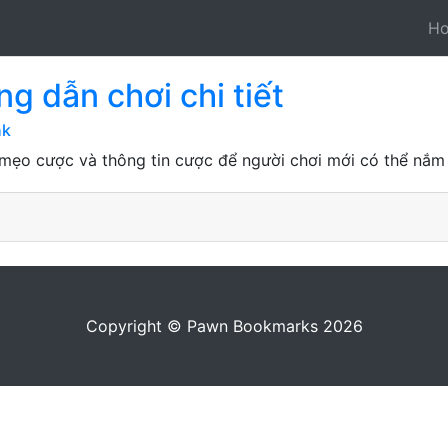
H
 dẫn chơi chi tiết
hk
mẹo cược và thông tin cược để người chơi mới có thể nắm 
Copyright © Pawn Bookmarks 2026