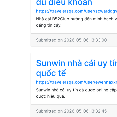
đủ điều khoản
https://travelersqa.com/user/scwarddg
Nhà cái B52Club hướng đến minh bạch và
đáng tin cậy.
Submitted on 2026-05-06 13:33:00
Sunwin nhà cái uy tí
quốc tế
https://travelersqa.com/user/ewennaxx
Sunwin nhà cái uy tín cá cược online cập
cược hiệu quả.
Submitted on 2026-05-06 13:32:45