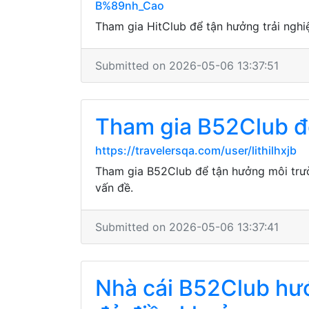
B%89nh_Cao
Tham gia HitClub để tận hưởng trải nghi
Submitted on 2026-05-06 13:37:51
Tham gia B52Club đ
https://travelersqa.com/user/lithilhxjb
Tham gia B52Club để tận hưởng môi trườ
vấn đề.
Submitted on 2026-05-06 13:37:41
Nhà cái B52Club hư