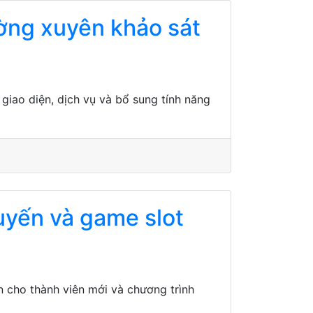
ường xuyên khảo sát
giao diện, dịch vụ và bổ sung tính năng
uyến và game slot
 cho thành viên mới và chương trình