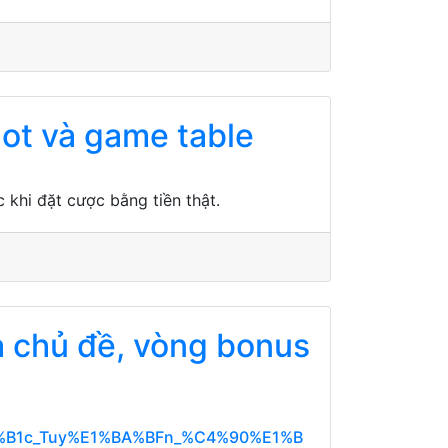
lot và game table
 khi đặt cược bằng tiền thật.
a chủ đề, vòng bonus
%B1c_Tuy%E1%BA%BFn_%C4%90%E1%B