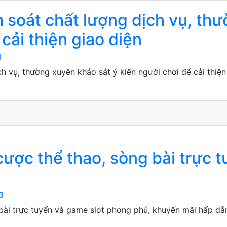
 soát chất lượng dịch vụ, th
cải thiện giao diện
d
 vụ, thường xuyên khảo sát ý kiến người chơi để cải thiện 
ợc thể thao, sòng bài trực t
3
ài trực tuyến và game slot phong phú, khuyến mãi hấp dẫn