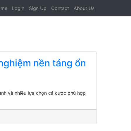
ome
Login
Sign Up
Contact
About Us
i nghiệm nền tảng ổn
ranh và nhiều lựa chọn cá cược phù hợp