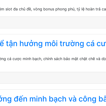
ệm slot đa chủ đề, vòng bonus phong phú, tỷ lệ hoàn trả c
ể tận hưởng môi trường cá c
ng cá cược minh bạch, chính sách bảo mật chặt chẽ và dị
ớng đến minh bạch và công b