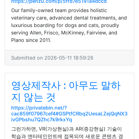
https://penzu.com/p/5ffd7e5191a4dccd
Our family-owned team provides holistic
veterinary care, advanced dental treatments, and
luxurious boarding for dogs and cats, proudly
serving Allen, Frisco, McKinney, Fairview, and
Plano since 2011.
Submitted on 2026-05-11 18:59:26
영상제작사 : 아무도 말하
지 않는 것
https://privatebin.net/?
cac859f07967cef4#GSPtfCRbq2UesaLZejQqNX3
ivGPbshu7QZhc7k9rkxYq
그런가하면, VR(가상현실)과 AR(증강현실) 기술이
학습과 엔터테인먼트에 접목되며 새로운 콘텐츠 경