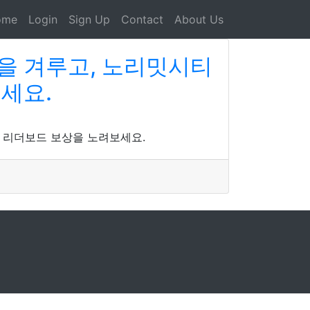
ome
Login
Sign Up
Contact
About Us
을 겨루고, 노리밋시티
세요.
 리더보드 보상을 노려보세요.