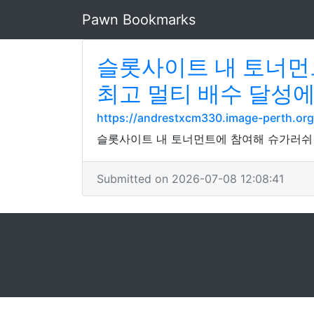
Pawn Bookmarks
슬롯사이트 내 토너먼
최고 멀티 배수 달성
https://andrestxcm330.image-perth.or
슬롯사이트 내 토너먼트에 참여해 슈가러쉬 
Submitted on 2026-07-08 12:08:41