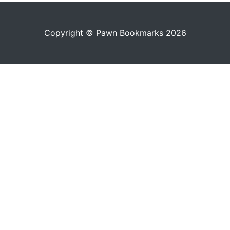
Copyright © Pawn Bookmarks 2026