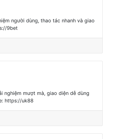
ghiệm người dùng, thao tác nhanh và giao
s://9bet
trải nghiệm mượt mà, giao diện dễ dùng
: https://uk88