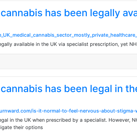
cannabis has been legally ava
the_UK_medical_cannabis_sector_mostly_private_healthca
ally available in the UK via specialist prescription, yet N
 cannabis has been legal in t
heburnward.com/is-it-normal-to-feel-nervous-about-stigm
egal in the UK when prescribed by a specialist. However, N
igate their options