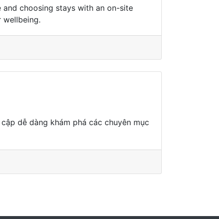
e and choosing stays with an on-site
 wellbeing.
uy cập dễ dàng khám phá các chuyên mục