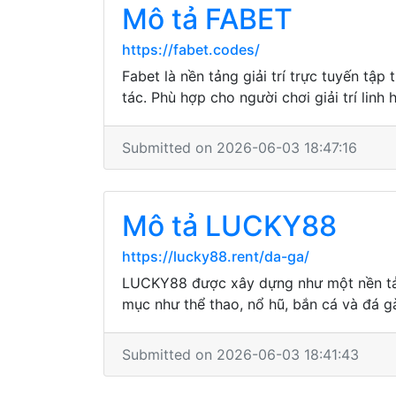
Mô tả FABET
https://fabet.codes/
Fabet là nền tảng giải trí trực tuyến tập
tác. Phù hợp cho người chơi giải trí linh
Submitted on 2026-06-03 18:47:16
Mô tả LUCKY88
https://lucky88.rent/da-ga/
LUCKY88 được xây dựng như một nền tảng
mục như thể thao, nổ hũ, bắn cá và đá g
Submitted on 2026-06-03 18:41:43