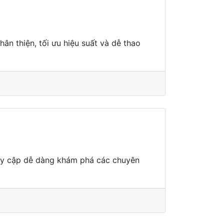
hân thiện, tối ưu hiệu suất và dễ thao
ruy cập dễ dàng khám phá các chuyên