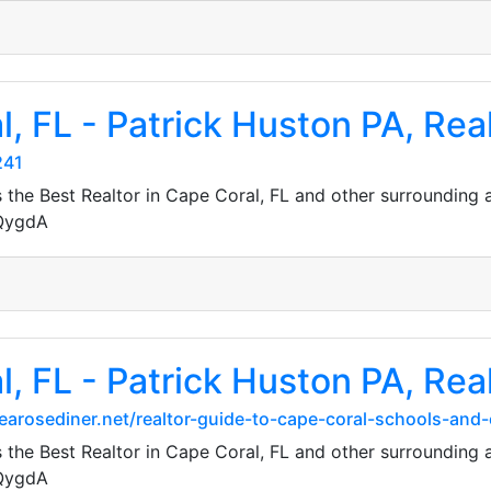
l, FL - Patrick Huston PA, Rea
241
the Best Realtor in Cape Coral, FL and other surrounding 
JQygdA
l, FL - Patrick Huston PA, Rea
.tearosediner.net/realtor-guide-to-cape-coral-schools-an
the Best Realtor in Cape Coral, FL and other surrounding 
JQygdA