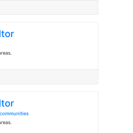
ltor
areas.
ltor
d-communities
areas.