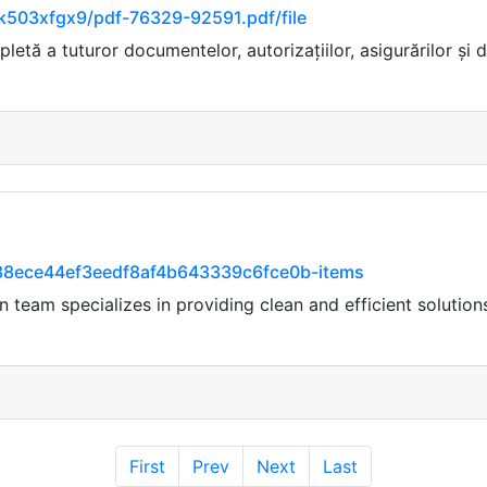
k503xfgx9/pdf-76329-92591.pdf/file
tă a tuturor documentelor, autorizațiilor, asigurărilor și d
ck/38ece44ef3eedf8af4b643339c6fce0b-items
team specializes in providing clean and efficient solutions
First
Prev
Next
Last